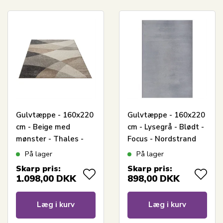
Gulvtæppe - 160x220
Gulvtæppe - 160x220
cm - Beige med
cm - Lysegrå - Blødt -
mønster - Thales -
Focus - Nordstrand
Nordstrand Home
Home
På lager
På lager
Skarp pris:
Skarp pris:
1.098,00
DKK
898,00
DKK
Læg i kurv
Læg i kurv