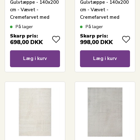
Gulvtæppe - 140x200
Gulvtæppe - 140x200
cm - Vævet -
cm - Vævet -
Cremefarvet med
Cremefarvet med
mønster - Eclipse -
mønster - Elio -
På lager
På lager
Nordstrand Home
Nordstrand Home
Skarp pris:
Skarp pris:
698,00
DKK
998,00
DKK
Læg i kurv
Læg i kurv