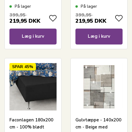
Antracit gråt
boxlagen til madras
På lager
På lager
boxlagen til madras
by Nordstrand Home
399,95
399,95
by Nordstrand Home
219,95
DKK
219,95
DKK
Læg i kurv
Læg i kurv
SPAR
45%
Faconlagen 180x200
Gulvtæppe - 140x200
cm - 100% blødt
cm - Beige med