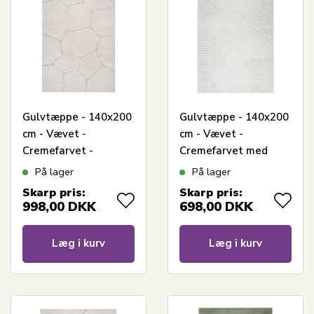
Gulvtæppe - 140x200
Gulvtæppe - 140x200
cm - Vævet -
cm - Vævet -
Cremefarvet -
Cremefarvet med
Mønster sten - Elio -
mønster - Ternerife -
På lager
På lager
Nordstrand Home
Nordstrand Home
Skarp pris:
Skarp pris:
998,00
DKK
698,00
DKK
Læg i kurv
Læg i kurv