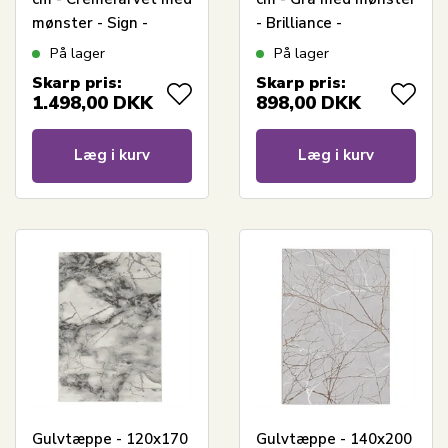
mønster - Sign -
- Brilliance -
Nordstrand Home
Nordstrand Home
På lager
På lager
Skarp pris:
Skarp pris:
1.498,00
DKK
898,00
DKK
Læg i kurv
Læg i kurv
Gulvtæppe - 120x170
Gulvtæppe - 140x200