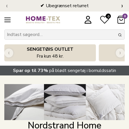
‹
›
Ubegrænset returret
0
0
SENGETØJS OUTLET
‹
›
Fra kun 48 kr.
Spar op til 73%
på blødt sengetøj i bomuldssatin
Nordstrand Home