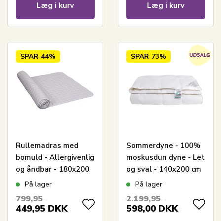
Læg i kurv
Læg i kurv
SPAR
44%
SPAR
73%
Rullemadras med
Sommerdyne - 100%
bomuld - Allergivenlig
moskusdun dyne - Let
og åndbar - 180x200
og sval - 140x200 cm
cm - Blød og praktisk
- Nordstrand Home
På lager
På lager
madrasbeskytter fra
799,95
2.199,95
Nordstrand Home
449,95
DKK
598,00
DKK