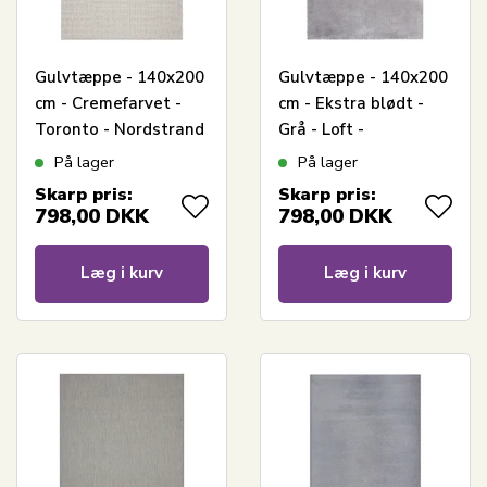
Gulvtæppe - 140x200
Gulvtæppe - 140x200
cm - Cremefarvet -
cm - Ekstra blødt -
Toronto - Nordstrand
Grå - Loft -
Home
Nordstrand Home
På lager
På lager
Skarp pris:
Skarp pris:
798,00
DKK
798,00
DKK
Læg i kurv
Læg i kurv