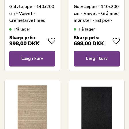
Gulvtæppe - 140x200
Gulvtæppe - 140x200
cm - Vævet -
cm - Vævet - Grå med
Cremefarvet med
mønster - Eclipse -
mønster - Elio -
Nordstrand Home
På lager
På lager
Nordstrand Home
Skarp pris:
Skarp pris:
998,00
DKK
698,00
DKK
Læg i kurv
Læg i kurv