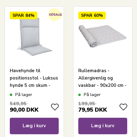
SPAR
84%
SPAR
60%
Havehynde til
Rullemadras -
positionsstol - Luksus
Allergivenlig og
hynde 5 cm skum -
vaskbar - 90x200 cm -
Grå havehynde med
Blød og praktisk
På lager
På lager
høj ryg - Slidstærkt
madrasbeskytter fra
549,95
199,95
UV-resistent betræk -
Nordstrand Home
90,00
DKK
79,95
DKK
Nordstrand Home
stolehynde
Læg i kurv
Læg i kurv