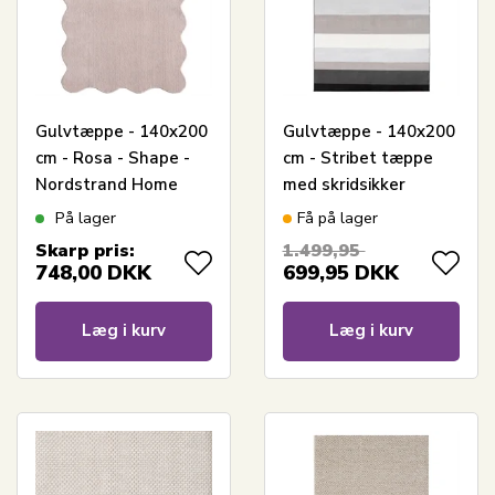
Gulvtæppe - 140x200
Gulvtæppe - 140x200
cm - Rosa - Shape -
cm - Stribet tæppe
Nordstrand Home
med skridsikker
bagside - Løs tæppe
På lager
Få på lager
fra Nordstrand Home
Skarp pris:
1.499,95
Rosa
748,00
DKK
699,95
DKK
Læg i kurv
Læg i kurv