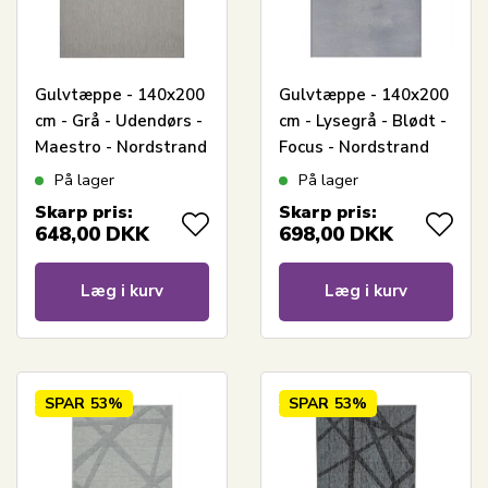
Gulvtæppe - 140x200
Gulvtæppe - 140x200
cm - Grå - Udendørs -
cm - Lysegrå - Blødt -
Maestro - Nordstrand
Focus - Nordstrand
Home
Home
På lager
På lager
Skarp pris:
Skarp pris:
648,00
DKK
698,00
DKK
Læg i kurv
Læg i kurv
SPAR
53%
SPAR
53%