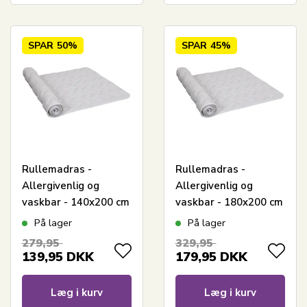
SPAR
50%
SPAR
45%
Rullemadras -
Rullemadras -
Allergivenlig og
Allergivenlig og
vaskbar - 140x200 cm
vaskbar - 180x200 cm
- Blød og praktisk
- Blød og praktisk
På lager
På lager
madrasbeskytter fra
madrasbeskytter fra
279,95
329,95
Nordstrand Home
Nordstrand Home
139,95
DKK
179,95
DKK
Læg i kurv
Læg i kurv