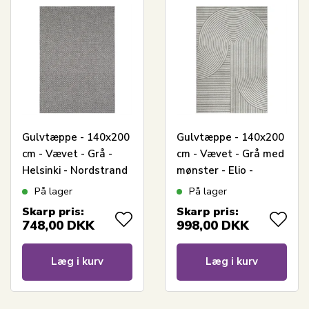
Gulvtæppe - 140x200
Gulvtæppe - 140x200
cm - Vævet - Grå -
cm - Vævet - Grå med
Helsinki - Nordstrand
mønster - Elio -
Home
Nordstrand Home
På lager
På lager
Skarp pris:
Skarp pris:
748,00
DKK
998,00
DKK
Læg i kurv
Læg i kurv