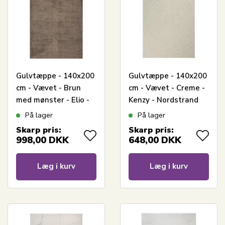
Gulvtæppe - 140x200
Gulvtæppe - 140x200
cm - Vævet - Brun
cm - Vævet - Creme -
med mønster - Elio -
Kenzy - Nordstrand
Nordstrand Home
Home
På lager
På lager
Skarp pris:
Skarp pris:
998,00
DKK
648,00
DKK
Læg i kurv
Læg i kurv