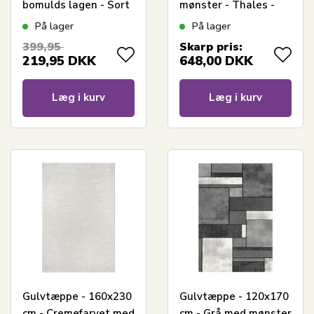
bomulds lagen - Sort
mønster - Thales -
boxlagen til madras
Nordstrand Home
På lager
På lager
by Nordstrand Home
399,95
Skarp pris:
219,95
DKK
648,00
DKK
Læg i kurv
Læg i kurv
Gulvtæppe - 160x230
Gulvtæppe - 120x170
cm - Cremefarvet med
cm - Grå med mønster