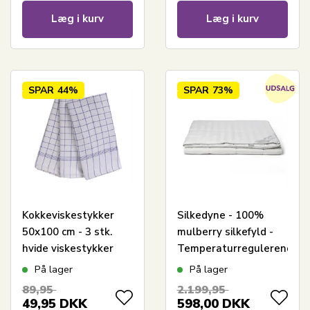
Læg i kurv
Læg i kurv
SPAR
44%
SPAR
73%
Kokkeviskestykker
Silkedyne - 100%
50x100 cm - 3 stk.
mulberry silkefyld -
hvide viskestykker
Temperaturregulerende
med blå tern
dyne - 140x200 cm -
På lager
På lager
Nordstrand Home
89,95
2.199,95
helårsdyne
49,95
DKK
598,00
DKK