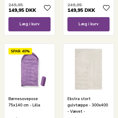
249,95
249,95
149,95
DKK
149,95
DKK
Læg i kurv
Læg i kurv
SPAR
40%
Børnesovepose
Ekstra stort
75x140 cm - Lilla
gulvtæppe - 300x400
- Vævet -
Cremefarvet med