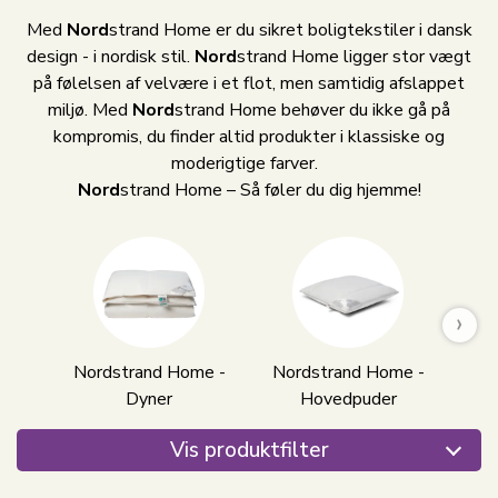
Med
Nord
strand Home er du sikret boligtekstiler i dansk
design - i nordisk stil.
Nord
strand Home ligger stor vægt
på følelsen af velvære i et flot, men samtidig afslappet
miljø. Med
Nord
strand Home behøver du ikke gå på
kompromis, du finder altid produkter i klassiske og
moderigtige farver.
Nord
strand Home – Så føler du dig hjemme!
›
Nordstrand Home -
Nordstrand Home -
Nor
Dyner
Hovedpuder
Vis produktfilter