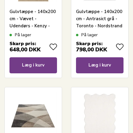
Gulvtæppe - 140x200
Gulvtæppe - 140x200
cm - Vævet -
cm - Antrasict grå -
Udendørs - Kenzy -
Toronto - Nordstrand
Nordstrand Home
Home
På lager
På lager
Skarp pris:
Skarp pris:
648,00
DKK
798,00
DKK
Læg i kurv
Læg i kurv