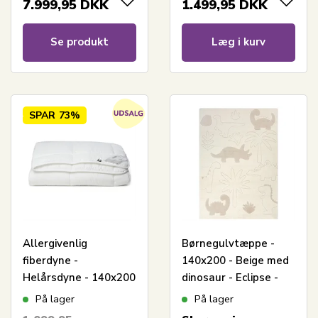
7.999,95
DKK
1.499,95
DKK
Se produkt
Læg i kurv
SPAR
73%
Allergivenlig
Børnegulvtæppe -
fiberdyne -
140x200 - Beige med
Helårsdyne - 140x200
dinosaur - Eclipse -
cm - Let
Nordstrand Home
På lager
På lager
fugttransporterende