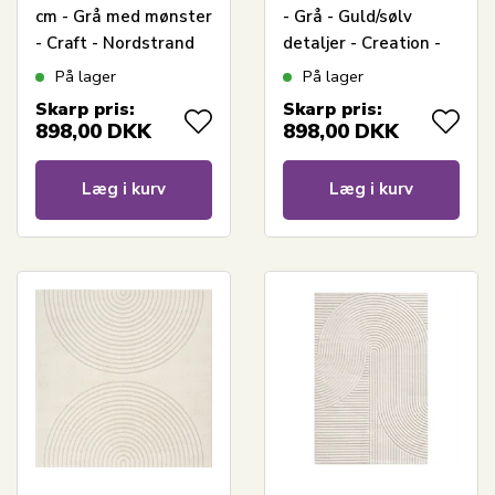
cm - Grå med mønster
- Grå - Guld/sølv
- Craft - Nordstrand
detaljer - Creation -
Home
Nordstrand Home
På lager
På lager
Skarp pris:
Skarp pris:
898,00
DKK
898,00
DKK
Læg i kurv
Læg i kurv