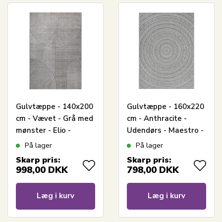
Gulvtæppe - 140x200
Gulvtæppe - 160x220
cm - Vævet - Grå med
cm - Anthracite -
mønster - Elio -
Udendørs - Maestro -
Nordstrand Home
Nordstrand Home
På lager
På lager
Skarp pris:
Skarp pris:
998,00
DKK
798,00
DKK
Læg i kurv
Læg i kurv