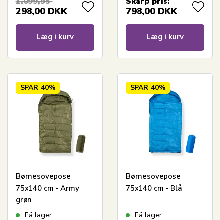
1.099,95
Skarp pris:
dyne - Nordstrand
298,00
DKK
798,00
DKK
Home dyne
Læg i kurv
Læg i kurv
SPAR
40%
SPAR
40%
Børnesovepose
Børnesovepose
75x140 cm - Army
75x140 cm - Blå
grøn
På lager
På lager