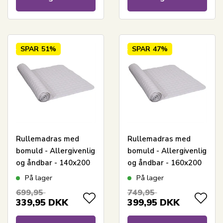
SPAR
51%
SPAR
47%
Rullemadras med
Rullemadras med
bomuld - Allergivenlig
bomuld - Allergivenlig
og åndbar - 140x200
og åndbar - 160x200
cm - Blød og praktisk
cm - Blød og praktisk
På lager
På lager
madrasbeskytter fra
madrasbeskytter fra
699,95
749,95
Nordstrand Home
Nordstrand Home
339,95
DKK
399,95
DKK