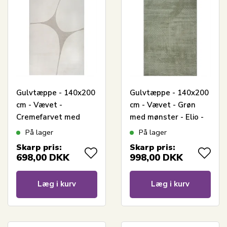
Gulvtæppe - 140x200
Gulvtæppe - 140x200
cm - Vævet -
cm - Vævet - Grøn
Cremefarvet med
med mønster - Elio -
mønster - Eclipse -
Nordstrand Home
På lager
På lager
Nordstrand Home
Skarp pris:
Skarp pris:
698,00
DKK
998,00
DKK
Læg i kurv
Læg i kurv