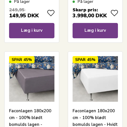
På lager
På lager
mønster - Elio -
249,95
Skarp pris:
Nordstrand Home
149,95
DKK
3.998,00
DKK
Læg i kurv
Læg i kurv
SPAR
45%
SPAR
45%
Faconlagen 180x200
Faconlagen 180x200
cm - 100% blødt
cm - 100% blødt
bomulds lagen -
bomulds lagen - Hvidt