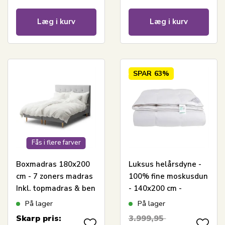
Læg i kurv
Læg i kurv
SPAR
63%
Fås i flere farver
Boxmadras 180x200
Luksus helårsdyne -
cm - 7 zoners madras
100% fine moskusdun
Inkl. topmadras & ben
- 140x200 cm -
- Højeste komfort -
Nordstrand Home
På lager
På lager
Excellent
moskusdyne med
Skarp pris:
3.999,95
bomuldssatin bolstre