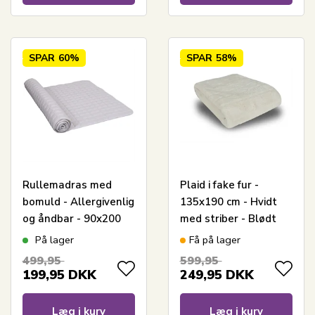
SPAR
60%
SPAR
58%
Rullemadras med
Plaid i fake fur -
bomuld - Allergivenlig
135x190 cm - Hvidt
og åndbar - 90x200
med striber - Blødt
cm - Blød og praktisk
tæppe fra Nordstrand
På lager
Få på lager
madrasbeskytter fra
Home
499,95
599,95
Nordstrand Home
199,95
DKK
249,95
DKK
Læg i kurv
Læg i kurv