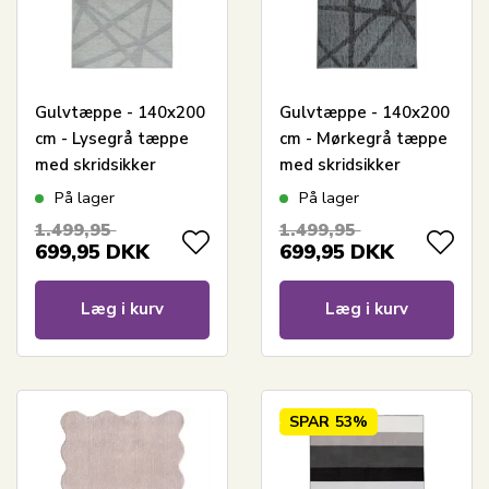
Gulvtæppe - 140x200
Gulvtæppe - 140x200
cm - Lysegrå tæppe
cm - Mørkegrå tæppe
med skridsikker
med skridsikker
bagside - Løs tæppe
bagside - Løs tæppe
På lager
På lager
fra Nordstrand Home
fra Nordstrand Home
1.499,95
1.499,95
Maja
Gry
699,95
DKK
699,95
DKK
Læg i kurv
Læg i kurv
SPAR
53%