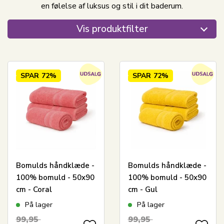
en følelse af luksus og stil i dit baderum.
Vis produktfilter
SPAR
72%
SPAR
72%
Bomulds håndklæde -
Bomulds håndklæde -
100% bomuld - 50x90
100% bomuld - 50x90
cm - Coral
cm - Gul
På lager
På lager
99,95
99,95