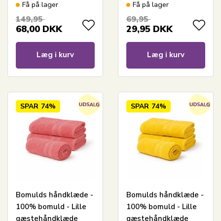
65x130 cm - Natur
30x50 cm - Blå
Få på lager
Få på lager
149,95
69,95
68,00
DKK
29,95
DKK
Læg i kurv
Læg i kurv
SPAR
74%
SPAR
74%
Bomulds håndklæde -
Bomulds håndklæde -
100% bomuld - Lille
100% bomuld - Lille
gæstehåndklæde
gæstehåndklæde