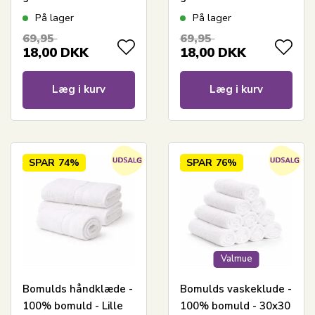
30x50 cm - Coral
30x50 cm - Gul
På lager
På lager
69,95
69,95
18,00
DKK
18,00
DKK
Læg i kurv
Læg i kurv
SPAR
74%
SPAR
76%
Valmue
Bomulds håndklæde -
Bomulds vaskeklude -
100% bomuld - Lille
100% bomuld - 30x30