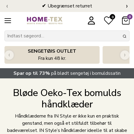
‹
›
Ubegrænset returret
0
0
SENGETØJS OUTLET
‹
›
Fra kun 48 kr.
Spar op til 73%
på blødt sengetøj i bomuldssatin
Bløde Oeko-Tex bomulds
håndklæder
Håndklæderne fra IN Style er ikke kun en praktisk
genstand, men også et stilfuldt tilbehør til
badeværelset. IN Style’s håndklæder ideelle til at skabe