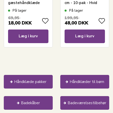
gæstehåndklæde
cm - 10-pak - Hvid
30x50 cm - Hvid
På lager
På lager
69,95
199,95
18,00
DKK
48,00
DKK
Læg i kurv
Læg i kurv
Håndklæde pakker
Håndklæder til børn
Badekåber
Badeværelsestilbehør