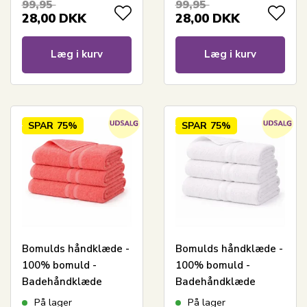
99,95
99,95
28,00
DKK
28,00
DKK
Læg i kurv
Læg i kurv
SPAR
75%
SPAR
75%
Bomulds håndklæde -
Bomulds håndklæde -
100% bomuld -
100% bomuld -
Badehåndklæde
Badehåndklæde
65x130 cm - Coral
65x130 cm - Hvid
På lager
På lager