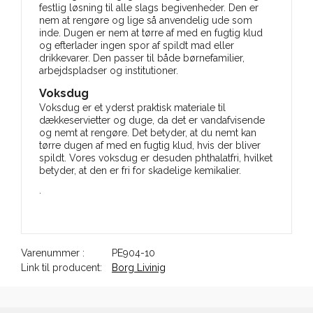
festlig løsning til alle slags begivenheder. Den er
nem at rengøre og lige så anvendelig ude som
inde. Dugen er nem at tørre af med en fugtig klud
og efterlader ingen spor af spildt mad eller
drikkevarer. Den passer til både børnefamilier,
arbejdspladser og institutioner.
Voksdug
Voksdug er et yderst praktisk materiale til
dækkeservietter og duge, da det er vandafvisende
og nemt at rengøre. Det betyder, at du nemt kan
tørre dugen af med en fugtig klud, hvis der bliver
spildt. Vores voksdug er desuden phthalatfri, hvilket
betyder, at den er fri for skadelige kemikalier.
.
Varenummer :
PE904-10
Link til producent:
Borg Livinig