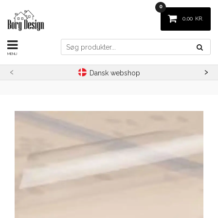
0
0,00
KR.
‹
›
Dansk webshop