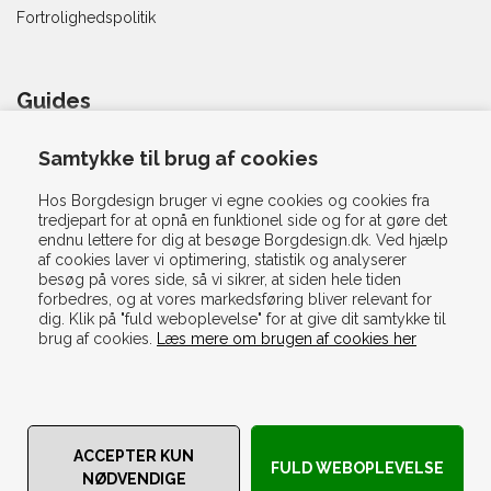
Fortrolighedspolitik
Guides
Dyne Guiden
Samtykke til brug af cookies
Silkedyne Guiden
Hos Borgdesign bruger vi egne cookies og cookies fra
Babydyne Guiden
tredjepart for at opnå en funktionel side og for at gøre det
Juniordyne Guiden
endnu lettere for dig at besøge Borgdesign.dk. Ved hjælp
af cookies laver vi optimering, statistik og analyserer
Hovedpude Guiden
besøg på vores side, så vi sikrer, at siden hele tiden
Sengetøjs Guiden
forbedres, og at vores markedsføring bliver relevant for
dig. Klik på "fuld weboplevelse" for at give dit samtykke til
Lagen Guiden
brug af cookies.
Læs mere om brugen af cookies her
Madras Guiden
Rullemadras Guiden
Topmadras Guiden
Håndklæde Guiden
Bæreevne