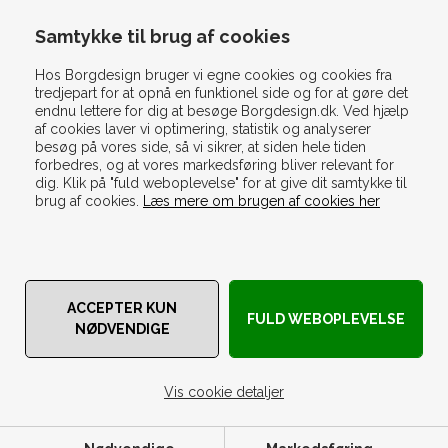
Dyne Guiden
Samtykke til brug af cookies
Silkedyne Guiden
Hos Borgdesign bruger vi egne cookies og cookies fra
Babydyne Guiden
tredjepart for at opnå en funktionel side og for at gøre det
Juniordyne Guiden
endnu lettere for dig at besøge Borgdesign.dk. Ved hjælp
af cookies laver vi optimering, statistik og analyserer
Hovedpude Guiden
besøg på vores side, så vi sikrer, at siden hele tiden
Sengetøjs Guiden
forbedres, og at vores markedsføring bliver relevant for
dig. Klik på "fuld weboplevelse" for at give dit samtykke til
Lagen Guiden
brug af cookies.
Læs mere om brugen af cookies her
Madras Guiden
Rullemadras Guiden
Topmadras Guiden
Håndklæde Guiden
Bæreevne
Vedligeholdelse af dyner og puder
Vis cookie detaljer
© Copyright 2018 | Borg Design | Østre Parkvej 1E | 4100
Ringsted | Tlf: 69 15 81 80 | CVR: 31136423 |
salg@borgdesign.dk
.