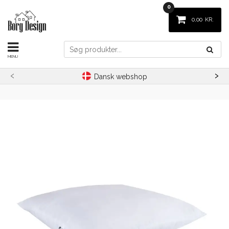
0
0,00
KR.
‹
›
Dansk webshop